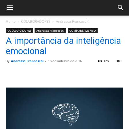
Home
COLABORADORES
Andressa Franceschi
COLABORADORES
Andressa Franceschi
COMPORTAMENTO
A importância da inteligência
emocional
By
Andressa Franceschi
-
18 de outubro de 2016
1288
0