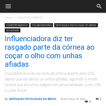
Home
COMPORTAMENTO
COMPORTAMENTO
COLABORADORES
DESTAQUES PSICOLOGIAS DO BRASIL
SOCIEDADE
Influenciadora diz ter
rasgado parte da córnea ao
coçar o olho com unhas
afiadas
O acidente ocorreu na noite da última quarta-feira (23),
depois que ela deixou as unhas afiadas, seguindo a moda
recente que encontra adeptas em personalidades como Cléo
e Luísa Sonza.
By
DESTAQUES PSICOLOGIAS DO BRASIL
-
28 de março de 2022
0
2