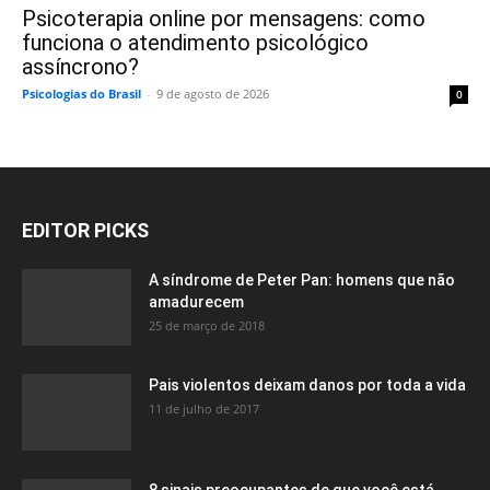
Psicoterapia online por mensagens: como
funciona o atendimento psicológico
assíncrono?
Psicologias do Brasil
-
9 de agosto de 2026
0
EDITOR PICKS
A síndrome de Peter Pan: homens que não
amadurecem
25 de março de 2018
Pais violentos deixam danos por toda a vida
11 de julho de 2017
8 sinais preocupantes de que você está