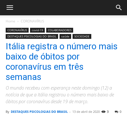
Home
CORONAVÍRUS
CORONAVÍRUS
covid-19
COLABORADORES
DESTAQUES PSICOLOGIAS DO BRASIL
saúde
SOCIEDADE
Itália registra o número mais
baixo de óbitos por
coronavírus em três
semanas
O mundo recebeu com esperança neste domingo (12) a
notícia de que a Itália registrou o número mais baixo de
óbitos por coronavírus desde 19 de março.
By
DESTAQUES PSICOLOGIAS DO BRASIL
-
13 de abril de 2020
3
0