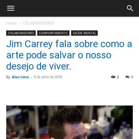
Home
COLABORADORES
COLABORADORES
COMPORTAMENTO
SAÚDE MENTAL
Jim Carrey fala sobre como a
arte pode salvar o nosso
desejo de viver.
By
Alan Lima
-
8 de abril de 2018
2
0