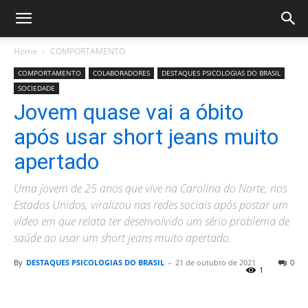
Home
COMPORTAMENTO
COMPORTAMENTO
COLABORADORES
DESTAQUES PSICOLOGIAS DO BRASIL
SOCIEDADE
Jovem quase vai a óbito
após usar short jeans muito
apertado
Uma jovem de 25 anos que vive na Carolina do Norte, nos
Estados Unidos, viralizou nas redes sociais após postar um
vídeo em que relata ter desenvolvido um sério problema de
saúde ao usar um short jeans muito apertado.
By
DESTAQUES PSICOLOGIAS DO BRASIL
-
21 de outubro de 2021
0
1