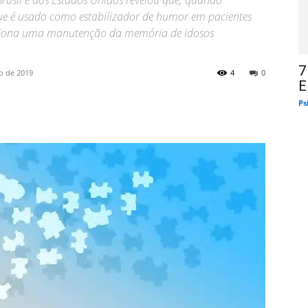
asil e dos Estados Unidos revelou que, quando
ue é usado como estabilizador de humor em pacientes
rciona uma manutenção da memória de idosos
7
o de 2019
4
0
E
Ps