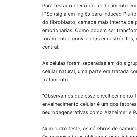
Para testar o efeito do medicamento em 
IPSc (sigla em inglês para Induced Pluri
do fibroblasto, camada mais interna da 
embrionárias. Como podem ser transform
foram então convertidas em astrócitos,
central.
As células foram separadas em dois gru
celular natural, uma parte era tratada c
tratamento.
“Observamos que esse envelhecimento fo
envelhecimento celular é um dos fatore
neurodegenerativas como Alzheimer e Par
Num outro teste, os cérebros de camun
Os pesquisadores utilizaram uma linha