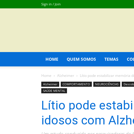
Sign in / Join
HOME
QUEM SOMOS
TEMAS
CO
Home
Alzheimer
Lítio pode estabilizar memória 
Alzheimer
COMPORTAMENTO
NEUROCIÊNCIAS
Descob
SAÚDE MENTAL
Lítio pode estab
idosos com Alzh