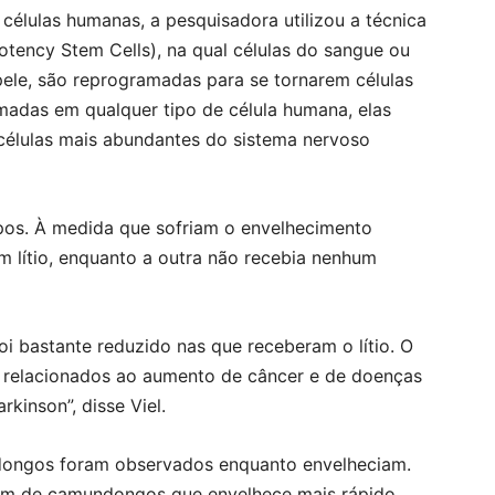
células humanas, a pesquisadora utilizou a técnica
potency Stem Cells), na qual células do sangue ou
pele, são reprogramadas para se tornarem células
adas em qualquer tipo de célula humana, elas
 células mais abundantes do sistema nervoso
pos. À medida que sofriam o envelhecimento
om lítio, enquanto a outra não recebia nenhum
i bastante reduzido nas que receberam o lítio. O
s relacionados ao aumento de câncer e de doenças
kinson”, disse Viel.
dongos foram observados enquanto envelheciam.
gem de camundongos que envelhece mais rápido,