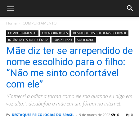
Home
COMPORTAMENTO
COMPORTAMENTO
COLABORADORES
DESTAQUES PSICOLOGIAS DO BRASIL
INFÂNCIA E ADOLESCÊNCIA
Pais e Filhos
SOCIEDADE
Mãe diz ter se arrependido de
nome escolhido para o filho:
“Não me sinto confortável
com ele”
"Comecei a odiar a forma como ele soa quando eu digo em
voz alta.", desabafou a mãe em um fórum na internet.
By
DESTAQUES PSICOLOGIAS DO BRASIL
-
9 de março de 2022
6
0