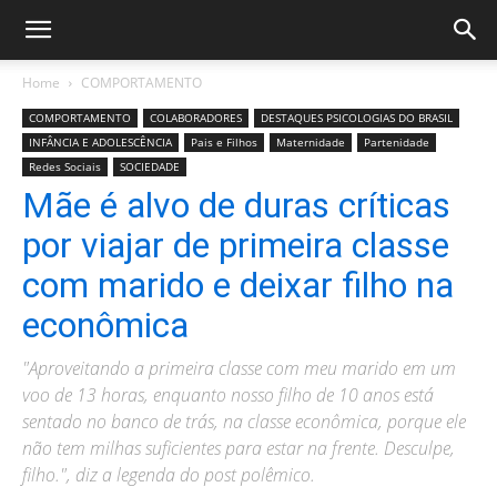
Home
COMPORTAMENTO
COMPORTAMENTO
COLABORADORES
DESTAQUES PSICOLOGIAS DO BRASIL
INFÂNCIA E ADOLESCÊNCIA
Pais e Filhos
Maternidade
Partenidade
Redes Sociais
SOCIEDADE
Mãe é alvo de duras críticas
por viajar de primeira classe
com marido e deixar filho na
econômica
"Aproveitando a primeira classe com meu marido em um
voo de 13 horas, enquanto nosso filho de 10 anos está
sentado no banco de trás, na classe econômica, porque ele
não tem milhas suficientes para estar na frente. Desculpe,
filho.", diz a legenda do post polêmico.