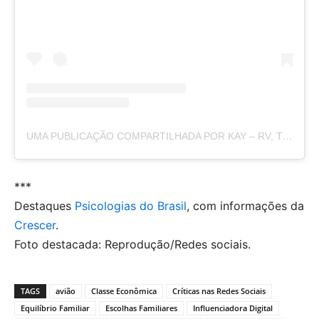
UMA PUBLICAÇÃO COMPARTILHADA POR KAY – RV, TRAVEL, HOMESCHOOL (@THEMOMTROTTER)
***
Destaques
Psicologias do Brasil
, com informações da
Crescer
.
Foto destacada: Reprodução/Redes sociais.
TAGS
avião
Classe Econômica
Críticas nas Redes Sociais
Equilíbrio Familiar
Escolhas Familiares
Influenciadora Digital