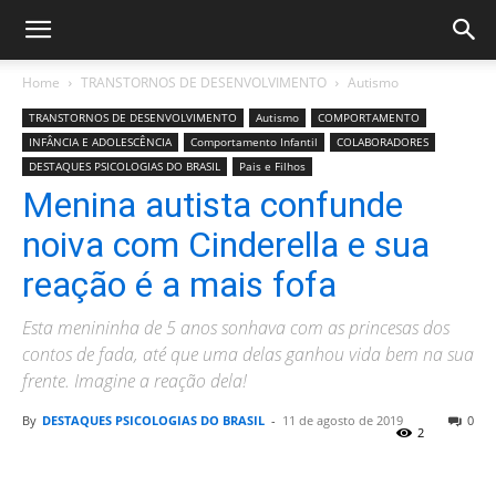
Home
TRANSTORNOS DE DESENVOLVIMENTO
Autismo
TRANSTORNOS DE DESENVOLVIMENTO
Autismo
COMPORTAMENTO
INFÂNCIA E ADOLESCÊNCIA
Comportamento Infantil
COLABORADORES
DESTAQUES PSICOLOGIAS DO BRASIL
Pais e Filhos
Menina autista confunde
noiva com Cinderella e sua
reação é a mais fofa
Esta menininha de 5 anos sonhava com as princesas dos
contos de fada, até que uma delas ganhou vida bem na sua
frente. Imagine a reação dela!
By
DESTAQUES PSICOLOGIAS DO BRASIL
-
11 de agosto de 2019
0
2