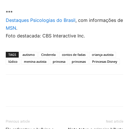
***
Destaques Psicologias do Brasil
, com informações de
MSN
.
Foto destacada: CBS Interactive Inc.
TAGS
autismo
Cinderela
contos de fadas
criança autista
lúdico
menina autista
princesa
princesas
Princesas Disney
Previous article
Next article