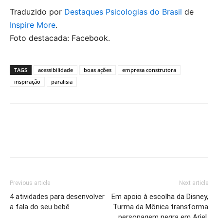
Traduzido por
Destaques Psicologias do Brasil
de
Inspire More
.
Foto destacada: Facebook.
TAGS
acessibilidade
boas ações
empresa construtora
inspiração
paralisia
Previous article
Next article
4 atividades para desenvolver
Em apoio à escolha da Disney,
a fala do seu bebê
Turma da Mônica transforma
personagem negra em Ariel,