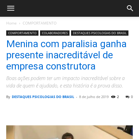
Home
COMPORTAMENTO
COMPORTAMENTO
COLABORADORES
DESTAQUES PSICOLOGIAS DO BRASIL
Menina com paralisia ganha
presente inacreditável de
empresa construtora
Boas ações podem ter um impacto inacreditável sobre a
vida de quem é ajudado, e esta história é a prova disso.
By
DESTAQUES PSICOLOGIAS DO BRASIL
-
8 de julho de 2019
2
0