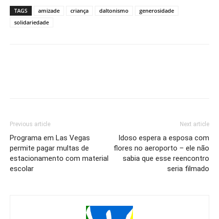
TAGS
amizade
criança
daltonismo
generosidade
solidariedade
Previous article
Next article
Programa em Las Vegas
Idoso espera a esposa com
permite pagar multas de
flores no aeroporto – ele não
estacionamento com material
sabia que esse reencontro
escolar
seria filmado