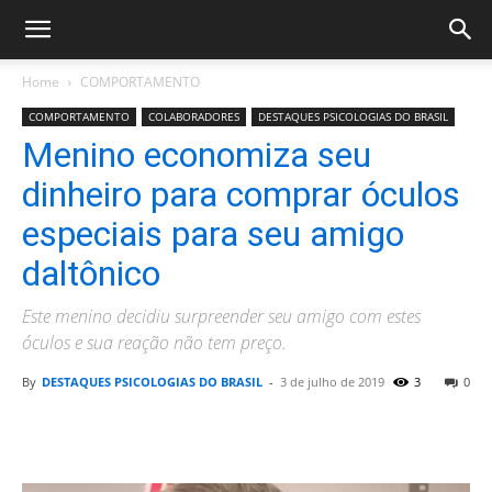
Home
COMPORTAMENTO
COMPORTAMENTO
COLABORADORES
DESTAQUES PSICOLOGIAS DO BRASIL
Menino economiza seu
dinheiro para comprar óculos
especiais para seu amigo
daltônico
Este menino decidiu surpreender seu amigo com estes
óculos e sua reação não tem preço.
By
DESTAQUES PSICOLOGIAS DO BRASIL
-
3 de julho de 2019
3
0