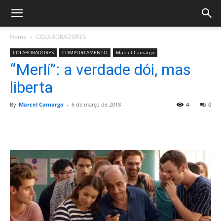
Home
COLABORADORES
COLABORADORES
COMPORTAMENTO
Marcel Camargo
“Merlí”: a verdade dói, mas
liberta
By
Marcel Camargo
-
6 de março de 2018
4
0