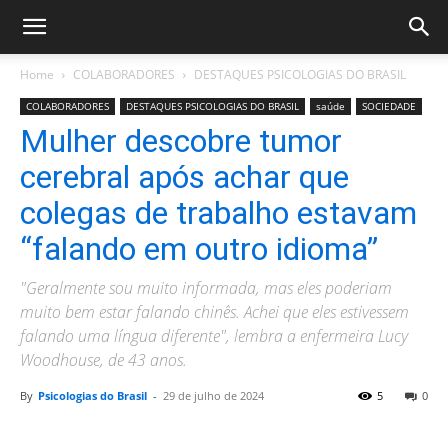
Home
COLABORADORES
DESTAQUES PSICOLOGIAS DO BRASIL
COLABORADORES
DESTAQUES PSICOLOGIAS DO BRASIL
saúde
SOCIEDADE
Mulher descobre tumor
cerebral após achar que
colegas de trabalho estavam
“falando em outro idioma”
"Geralmente sou muito informada, mas eles poderiam
muito bem estar falando chinês. Achei que eles estivessem
falando uma língua diferente", lembra a enfermeira Lucy
Woodhouse, de 43 anos.
By
Psicologias do Brasil
-
29 de julho de 2024
5
0