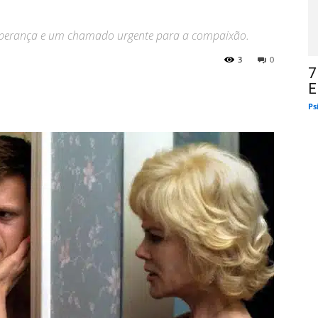
 esperança e um chamado urgente para a compaixão.
3
0
7
E
Ps