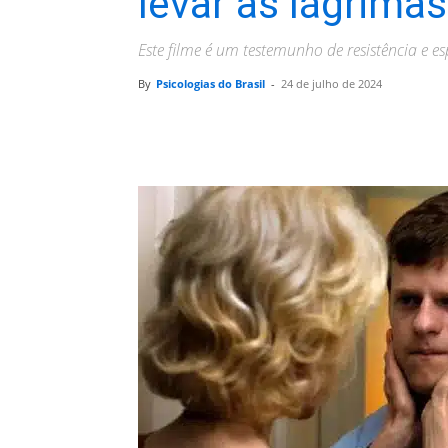
levar às lágrimas
Este filme é um testemunho de resistência e
By
Psicologias do Brasil
-
24 de julho de 2024