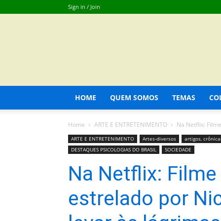
Sign in / Join
HOME
QUEM SOMOS
TEMAS
CO
Home
ARTE E ENTRETENIMENTO
Na Netflix: Film
ARTE E ENTRETENIMENTO
Artes-diversos
artigos, crônic
DESTAQUES PSICOLOGIAS DO BRASIL
SOCIEDADE
Na Netflix: Film
estrelado por Ni