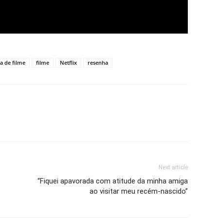
ca de filme
filme
Netflix
resenha
Next article
“Fiquei apavorada com atitude da minha amiga
ao visitar meu recém-nascido”