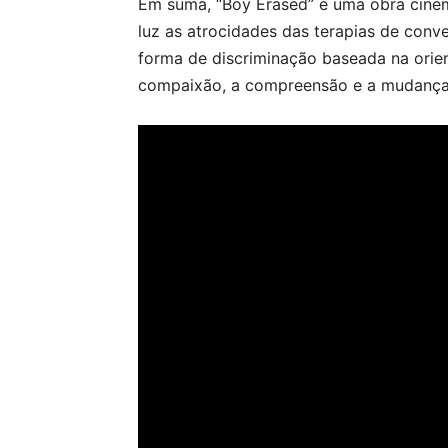
Em suma, “Boy Erased” é uma obra cinem
luz as atrocidades das terapias de conve
forma de discriminação baseada na orie
compaixão, a compreensão e a mudança