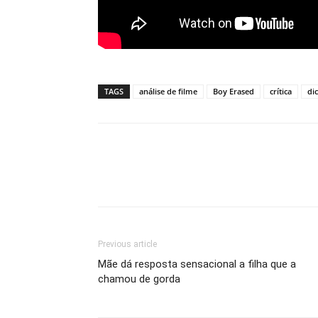
TAGS
análise de filme
Boy Erased
crítica
di
Previous article
Mãe dá resposta sensacional a filha que a
chamou de gorda