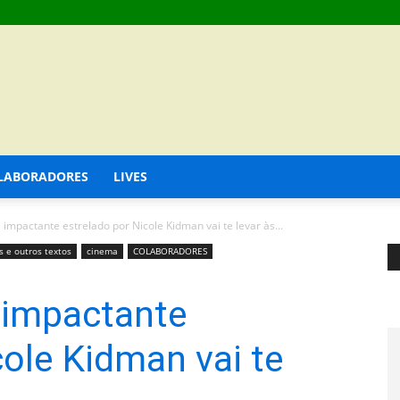
LABORADORES
LIVES
e impactante estrelado por Nicole Kidman vai te levar às...
as e outros textos
cinema
COLABORADORES
e impactante
cole Kidman vai te