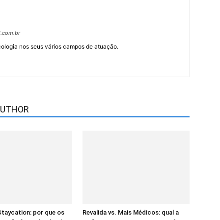
l.com.br
cologia nos seus vários campos de atuação.
AUTHOR
taycation: por que os
Revalida vs. Mais Médicos: qual a