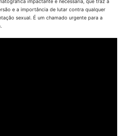
atográfica impactante e necessária, que traz à
rsão e a importância de lutar contra qualquer
ntação sexual. É um chamado urgente para a
.