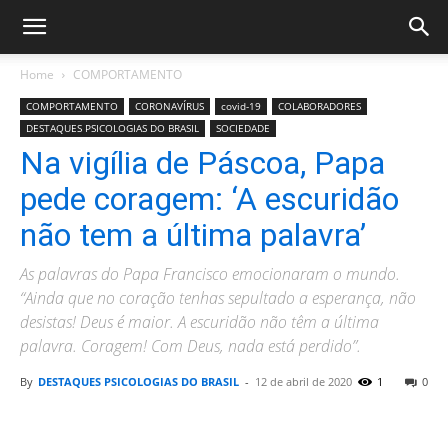
Home
COMPORTAMENTO
COMPORTAMENTO
CORONAVÍRUS
covid-19
COLABORADORES
DESTAQUES PSICOLOGIAS DO BRASIL
SOCIEDADE
Na vigília de Páscoa, Papa
pede coragem: ‘A escuridão
não tem a última palavra’
As palavras do Papa Francisco emocionaram o mundo.
“Ainda que no coração tenhas sepultado a esperança, não
desistas! Deus é maior. A escuridão não têm a última
palavra. Coragem! Com Deus, nada está perdido”.
By
DESTAQUES PSICOLOGIAS DO BRASIL
-
12 de abril de 2020
1
0