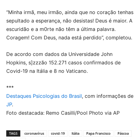
“Minha irmã, meu irmão, ainda que no coração tenhas
sepultado a esperança, não desistas! Deus é maior. A
escuridão e a m0rte não têm a última palavra.
Coragem! Com Deus, nada está perdido”, completou.
De acordo com dados da Universidade John
Hopkins, s]zzzão 152.271 casos confirmados de
Covid-19 na Itália e 8 no Vaticano.
***
Destaques Psicologias do Brasil
, com informações de
JP
.
Foto destacada: Remo Casilli/Pool Photo via AP
TAGS
coronavírus
covid-19
Itália
Papa Francisco
Páscoa