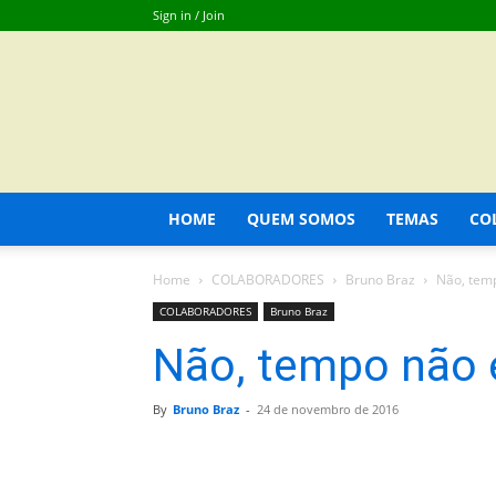
Sign in / Join
HOME
QUEM SOMOS
TEMAS
CO
Home
COLABORADORES
Bruno Braz
Não, temp
COLABORADORES
Bruno Braz
Não, tempo não é
By
Bruno Braz
-
24 de novembro de 2016