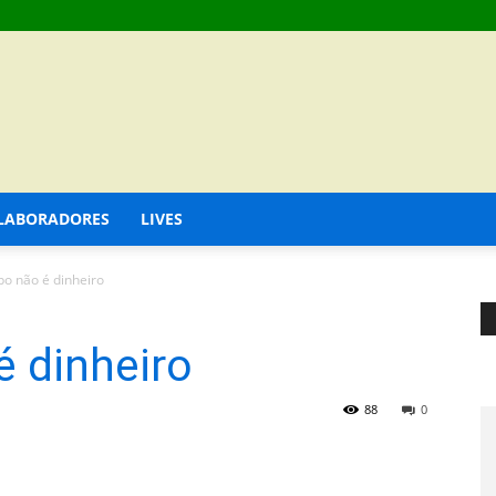
LABORADORES
LIVES
o não é dinheiro
 dinheiro
88
0