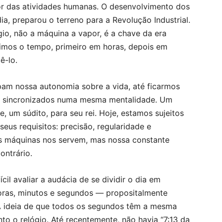
or das atividades humanas. O desenvolvimento dos
a, preparou o terreno para a Revolução Industrial.
io, não a máquina a vapor, é a chave da era
dimos o tempo, primeiro em horas, depois em
ê-lo.
pam nossa autonomia sobre a vida, até ficarmos
— sincronizados numa mesma mentalidade. Um
, um súdito, para seu rei. Hoje, estamos sujeitos
eus requisitos: precisão, regularidade e
s máquinas nos servem, mas nossa constante
ontrário.
cil avaliar a audácia de se dividir o dia em
oras, minutos e segundos — propositalmente
A ideia de que todos os segundos têm a mesma
o o relógio. Até recentemente, não havia “7:13 da