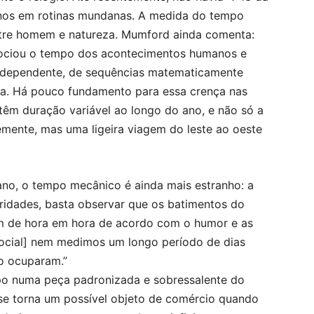
inos em rotinas mundanas. A medida do tempo
tre homem e natureza. Mumford ainda comenta:
issociou o tempo dos acontecimentos humanos e
independente, de sequências matematicamente
ia. Há pouco fundamento para essa crença nas
 têm duração variável ao longo do ano, e não só a
emente, mas uma ligeira viagem do leste ao oeste
no, o tempo mecânico é ainda mais estranho: a
ridades, basta observar que os batimentos do
m de hora em hora de acordo com o humor e as
 social] nem medimos um longo período de dias
 o ocuparam.”
po numa peça padronizada e sobressalente do
se torna um possível objeto de comércio quando