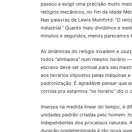
passou a exigir uma precisão muito mai
relógios mecânicos, no fim da Idade Médi
Nas palavras de Lewis Mumford: “O relóg
industrial.” Quanto mais dividimos e me
minutos e segundos, menos parecemos t
As dinâmicas do relógio invadem e usur
todos “alinhados” num mesmo horário 
escravo deve ser pontual para seu mestre
aos horários impostos pelas máquinas e s
padronização. É agradável pensar que a
corrida pra estarmos “no horário” diz o c
Imersos na medida linear do tempo, é difí
unidades padrão criadas pelo homem: h
independentes dos processos naturais. 
duração predeterminada é tão nova quant