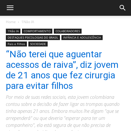
Home
1Não IA
1Não IA
COMPORTAMENTO
COLABORADORES
DESTAQUES PSICOLOGIAS DO BRASIL
INFÂNCIA E ADOLESCÊNCIA
Pais e Filhos
SOCIEDADE
“Não terei que aguentar
acessos de raiva”, diz jovem
de 21 anos que fez cirurgia
para evitar filhos
Por meio de suas redes sociais, esta jovem colombiana
contou sobre a decisão de fazer ligar as trompas quando
tinha apenas 21 anos. Embora muitos lhe digam "que se
arrependerá" ou que deveria "esperar para ter um
companheiro", ela está segura de que não precisa de