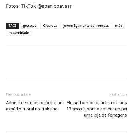
Fotos: TikTok @spanicpavasr
TAGS
gestação
Gravidez
jovem ligamento de trompas
mãe
maternidade
Previous article
Next article
Adoecimento psicológico por
Ele se formou cabeleireiro aos
assédio moral no trabalho
13 anos e sonha em dar ao pai
uma loja de ferragens