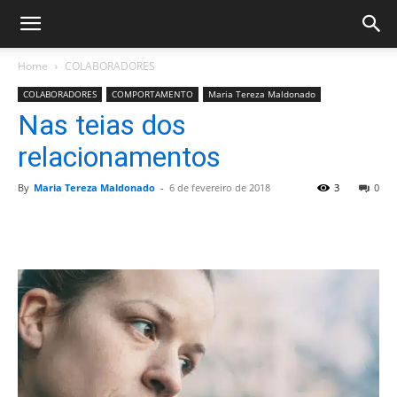
Home
COLABORADORES
COLABORADORES
COMPORTAMENTO
Maria Tereza Maldonado
Nas teias dos
relacionamentos
By
Maria Tereza Maldonado
-
6 de fevereiro de 2018
3
0