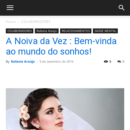
Home
COLABORADORES
COLABORADORES
Rafaela Araújo
RELACIONAMENTOS
SAÚDE MENTAL
A Noiva da Vez : Bem-vinda
ao mundo do sonhos!
By
Rafaela Araújo
-
9 de setembro de 2016
8
0