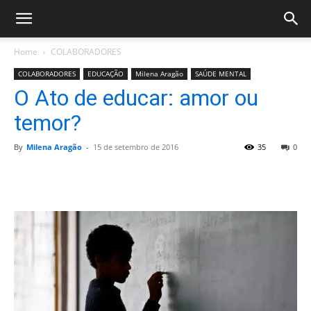
Home
COLABORADORES
COLABORADORES
EDUCAÇÃO
Milena Aragão
SAÚDE MENTAL
O Ato de educar: amor ou
temor?
By
Milena Aragão
-
15 de setembro de 2016
35
0