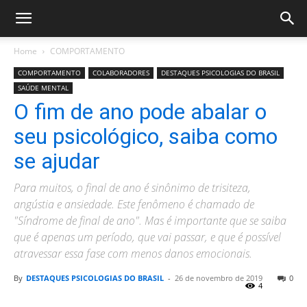
Home
COMPORTAMENTO
COMPORTAMENTO
COLABORADORES
DESTAQUES PSICOLOGIAS DO BRASIL
SAÚDE MENTAL
O fim de ano pode abalar o
seu psicológico, saiba como
se ajudar
Para muitos, o final de ano é sinônimo de trisiteza,
angústia e ansiedade. Este fenômeno é chamado de
"Síndrome de final de ano". Mas é importante que se saiba
que é apenas um período, que vai passar, e que é possível
atravessar essa fase com menos danos emocionais.
By
DESTAQUES PSICOLOGIAS DO BRASIL
-
26 de novembro de 2019
0
4