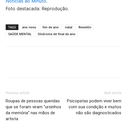
Notícias ao Minuto
.
Foto destacada: Reprodução.
TAGS
ano novo
fim de ano
natal
Reveilón
SAÚDE MENTAL
Síndrome de final de ano
Previous article
Next article
Roupas de pessoas queridas
Psicopatas podem viver bem
que se foram viram “ursinhos
com sua condição e muitos
da memória” nas mãos de
não são diagnosticados
artista