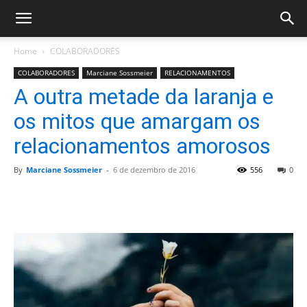
Home
COLABORADORES
COLABORADORES
Marciane Sossmeier
RELACIONAMENTOS
A outra metade da laranja e
os mitos que amargam os
relacionamentos amorosos
By
Marciane Sossmeier
-
6 de dezembro de 2016
556
0