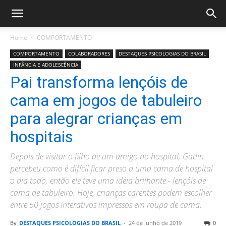
Home
COMPORTAMENTO
COMPORTAMENTO
COLABORADORES
DESTAQUES PSICOLOGIAS DO BRASIL
INFÂNCIA E ADOLESCÊNCIA
Pai transforma lençóis de
cama em jogos de tabuleiro
para alegrar crianças em
hospitais
Depois de visitar o filho de um amigo no hospital, Gatlin
percebeu como é difícil ficar preso a uma cama de hospital
o dia todo, então ele teve uma idéia brilhante - lençóis de
cama de tabuleiro. Hoje, crianças carentes podem escolher
entre 50 jogos interativos impressos em roupa de cama.
By
DESTAQUES PSICOLOGIAS DO BRASIL
-
24 de junho de 2019
0