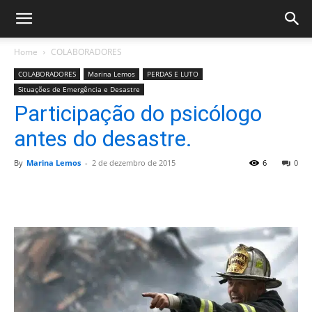
Home
COLABORADORES
COLABORADORES
Marina Lemos
PERDAS E LUTO
Situações de Emergência e Desastre
Participação do psicólogo
antes do desastre.
By
Marina Lemos
-
2 de dezembro de 2015
6
0