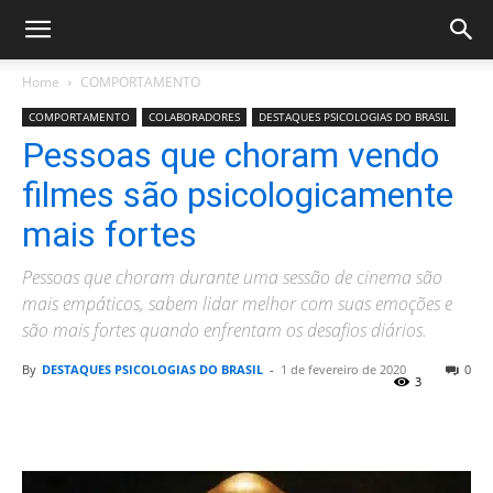
Home
COMPORTAMENTO
COMPORTAMENTO
COLABORADORES
DESTAQUES PSICOLOGIAS DO BRASIL
Pessoas que choram vendo
filmes são psicologicamente
mais fortes
Pessoas que choram durante uma sessão de cinema são
mais empáticos, sabem lidar melhor com suas emoções e
são mais fortes quando enfrentam os desafios diários.
By
DESTAQUES PSICOLOGIAS DO BRASIL
-
1 de fevereiro de 2020
0
3