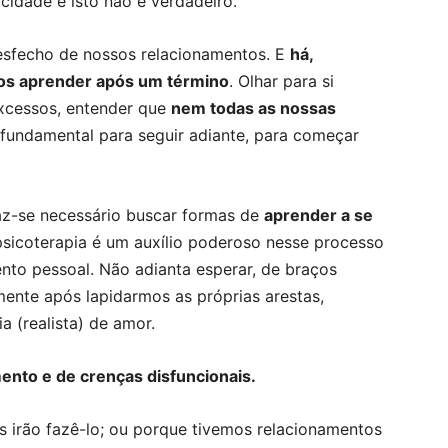
icidade e isto não é verdadeiro.
esfecho de nossos relacionamentos. E
há,
mos aprender após um término
. Olhar para si
excessos, entender que
nem todas as nossas
é fundamental para seguir adiante, para começar
 faz-se necessário buscar formas de
aprender a se
psicoterapia é um auxílio poderoso nesse processo
to pessoal. Não adianta esperar, de braços
mente após lapidarmos as próprias arestas,
a (realista) de amor.
nto e de crenças disfuncionais.
s irão fazê-lo; ou porque tivemos relacionamentos