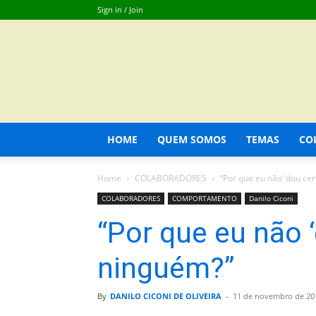
Sign in / Join
HOME
QUEM SOMOS
TEMAS
CO
Home
COLABORADORES
“Por que eu não ‘dou ce
COLABORADORES
COMPORTAMENTO
Danilo Ciconi
“Por que eu não 
ninguém?”
By
DANILO CICONI DE OLIVEIRA
-
11 de novembro de 20