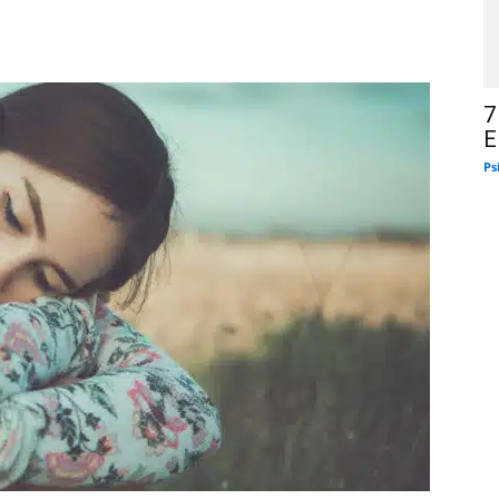
7
E
Ps