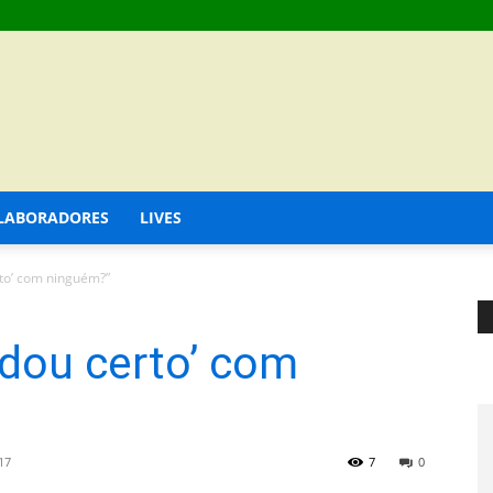
LABORADORES
LIVES
rto’ com ninguém?”
‘dou certo’ com
17
7
0