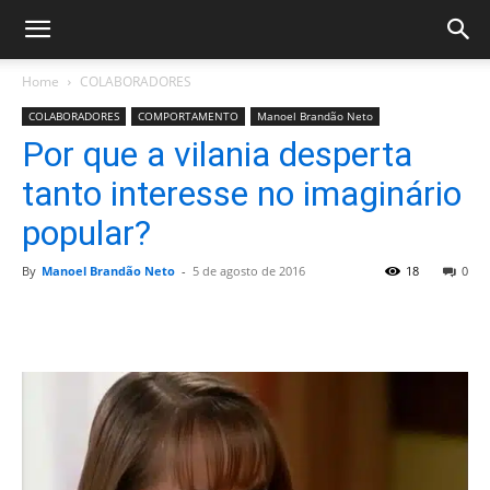
Home
COLABORADORES
COLABORADORES
COMPORTAMENTO
Manoel Brandão Neto
Por que a vilania desperta
tanto interesse no imaginário
popular?
By
Manoel Brandão Neto
-
5 de agosto de 2016
18
0