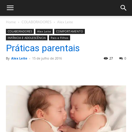
Home
COLABORADORES
Alex Leite
COLABORADORES
Alex Leite
COMPORTAMENTO
INFÂNCIA E ADOLESCÊNCIA
Pais e Filhos
Práticas parentais
By
Alex Leite
-
15 de julho de 2016
27
0