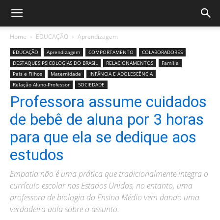
Home
EDUCAÇÃO
Aprendizagem
EDUCAÇÃO
Aprendizagem
COMPORTAMENTO
COLABORADORES
DESTAQUES PSICOLOGIAS DO BRASIL
RELACIONAMENTOS
Família
Pais e Filhos
Maternidade
INFÂNCIA E ADOLESCÊNCIA
Relação Aluno-Professor
SOCIEDADE
Professora assume cuidados
de bebê de aluna por 3 horas
para que ela se dedique aos
estudos
Empatia não é uma prática que tradicionalmente integra o
currículo escolar nos Estados Unidos, no entanto, uma
professora de biologia do Ensino Médio vem dando uma
verdadeira aula sobre o assunto.