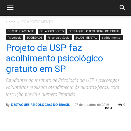
Home
COMPORTAMENTO
COMPORTAMENTO
COLABORADORES
DESTAQUES PSICOLOGIAS DO BRASIL
Psicologia
SOCIEDADE
Psicologia Social
SAÚDE MENTAL
saúde mental
Projeto da USP faz
acolhimento psicológico
gratuito em SP
Estudantes do Instituto de Psicologia da USP e psicólogos
voluntários realizam atendimento às quartas-feiras, com
inscrição prévia e número limitado
By
DESTAQUES PSICOLOGIAS DO BRASIL
-
27 de outubro de 2019
0
4