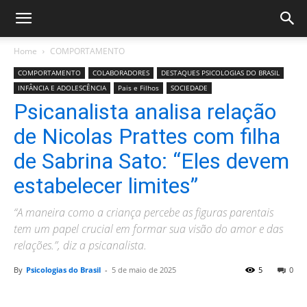
Home
COMPORTAMENTO
COMPORTAMENTO
COLABORADORES
DESTAQUES PSICOLOGIAS DO BRASIL
INFÂNCIA E ADOLESCÊNCIA
Pais e Filhos
SOCIEDADE
Psicanalista analisa relação
de Nicolas Prattes com filha
de Sabrina Sato: “Eles devem
estabelecer limites”
“A maneira como a criança percebe as figuras parentais
tem um papel crucial em formar sua visão do amor e das
relações.”, diz a psicanalista.
By
Psicologias do Brasil
-
5 de maio de 2025
5
0