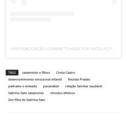
UMA PUBLICAÇÃO COMPARTILHADA POR NICOLAS PRATTES (@NICOLASPRATTES)
TAGS
casamento e filhos
Cintia Castro
desenvolvimento emocional infantil
Nicolas Prattes
padrasto e enteada
psicanálise
relação familiar saudável
Sabrina Sato casamento
vínculos afetivos
Zoe filha de Sabrina Sato