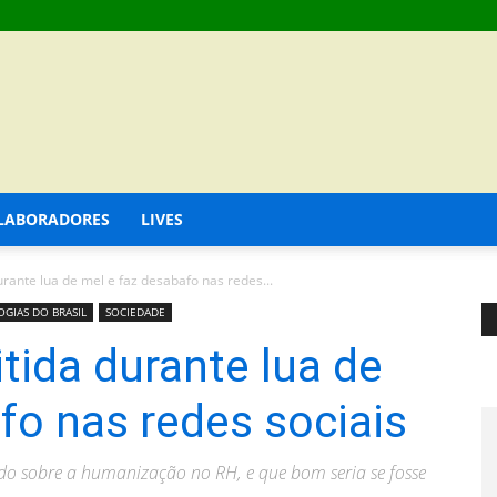
LABORADORES
LIVES
rante lua de mel e faz desabafo nas redes...
GIAS DO BRASIL
SOCIEDADE
tida durante lua de
fo nas redes sociais
ndo sobre a humanização no RH, e que bom seria se fosse