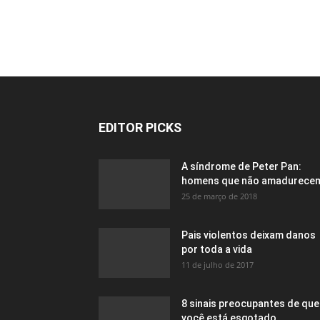
EDITOR PICKS
A síndrome de Peter Pan:
homens que não amadurece
25 de março de 2018
Pais violentos deixam danos
por toda a vida
11 de julho de 2017
8 sinais preocupantes de que
você está esgotado