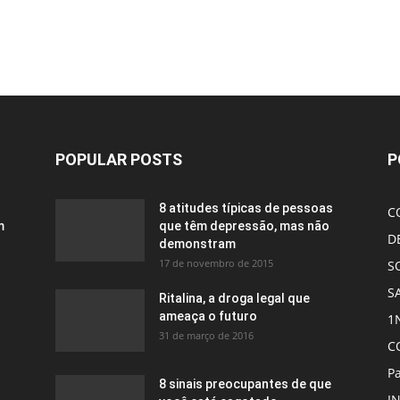
POPULAR POSTS
P
8 atitudes típicas de pessoas
C
m
que têm depressão, mas não
D
demonstram
17 de novembro de 2015
S
S
Ritalina, a droga legal que
ameaça o futuro
1
31 de março de 2016
C
Pa
8 sinais preocupantes de que
I