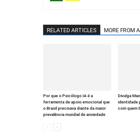
RELATED ARTICLES
MORE FROM 
Por que o Psicólogo IA é a
Divulga Mais
ferramenta de apoio emocional que
identidade
o Brasil precisava diante da maior
com quem bu
prevalência mundial de ansiedade