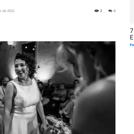
o de 2022
2
0
7
E
Ps