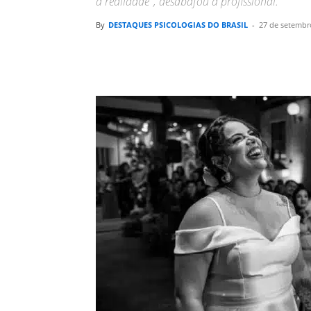
a realidade", desabafou a profissional.
By
DESTAQUES PSICOLOGIAS DO BRASIL
-
27 de setembr