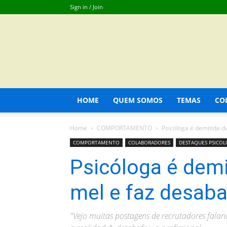
Sign in / Join
HOME
QUEM SOMOS
TEMAS
CO
Home
COMPORTAMENTO
Psicóloga é demitida du
COMPORTAMENTO
COLABORADORES
DESTAQUES PSICOLO
Psicóloga é demi
mel e faz desaba
"Vejo muitas postagens de recrutadores fala