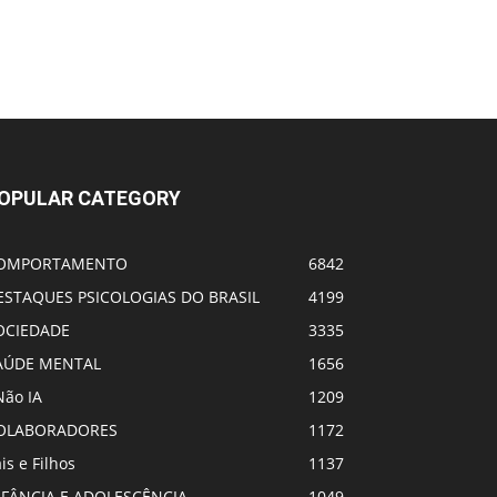
OPULAR CATEGORY
OMPORTAMENTO
6842
ESTAQUES PSICOLOGIAS DO BRASIL
4199
OCIEDADE
3335
AÚDE MENTAL
1656
Não IA
1209
OLABORADORES
1172
is e Filhos
1137
NFÂNCIA E ADOLESCÊNCIA
1049