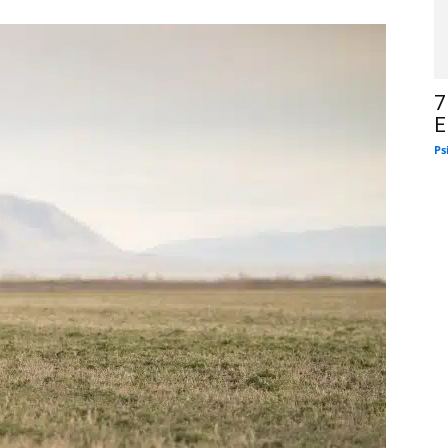
7
E
Ps