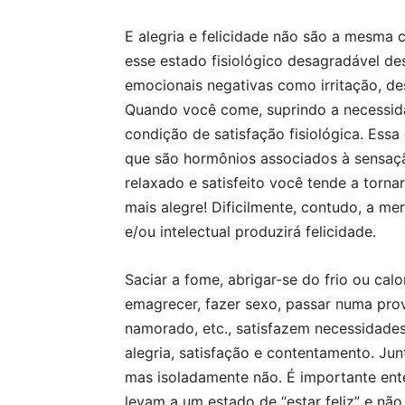
E alegria e felicidade não são a mesma 
esse estado fisiológico desagradável des
emocionais negativas como irritação, de
Quando você come, suprindo a necessida
condição de satisfação fisiológica. Essa
que são hormônios associados à sensaçã
relaxado e satisfeito você tende a torna
mais alegre! Dificilmente, contudo, a me
e/ou intelectual produzirá felicidade.
Saciar a fome, abrigar-se do frio ou cal
emagrecer, fazer sexo, passar numa pro
namorado, etc., satisfazem necessidades 
alegria, satisfação e contentamento. Jun
mas isoladamente não. É importante en
levam a um estado de “estar feliz” e não d