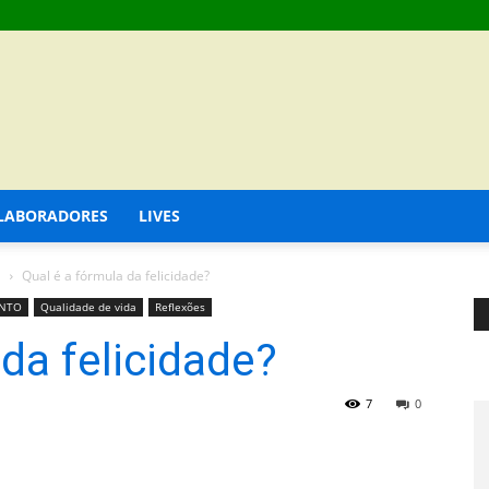
LABORADORES
LIVES
a
Qual é a fórmula da felicidade?
NTO
Qualidade de vida
Reflexões
da felicidade?
7
0