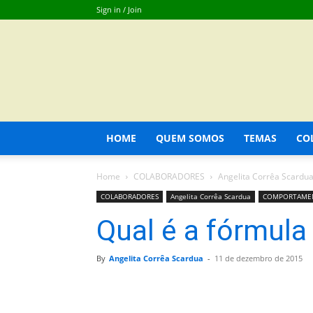
Sign in / Join
HOME
QUEM SOMOS
TEMAS
CO
Home
COLABORADORES
Angelita Corrêa Scardu
COLABORADORES
Angelita Corrêa Scardua
COMPORTAME
Qual é a fórmula 
By
Angelita Corrêa Scardua
-
11 de dezembro de 2015