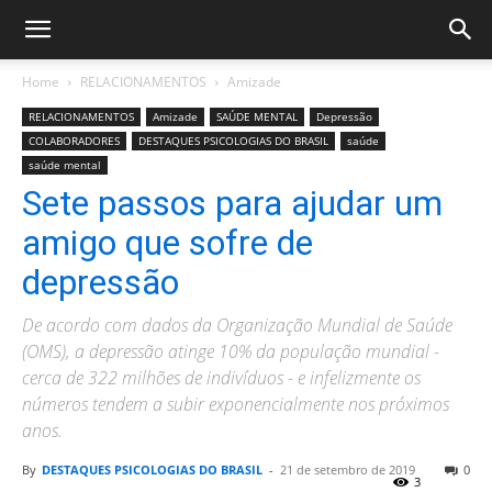
Home
RELACIONAMENTOS
Amizade
RELACIONAMENTOS
Amizade
SAÚDE MENTAL
Depressão
COLABORADORES
DESTAQUES PSICOLOGIAS DO BRASIL
saúde
saúde mental
Sete passos para ajudar um
amigo que sofre de
depressão
De acordo com dados da Organização Mundial de Saúde
(OMS), a depressão atinge 10% da população mundial -
cerca de 322 milhões de indivíduos - e infelizmente os
números tendem a subir exponencialmente nos próximos
anos.
By
DESTAQUES PSICOLOGIAS DO BRASIL
-
21 de setembro de 2019
0
3