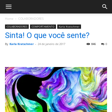
Home
COLABORADORES
COLABORADORES
COMPORTAMENTO
Karla Kratschmer
Sinta! O que você sente?
By
Karla Kratschmer
-
24 de janeiro de 2017
846
0