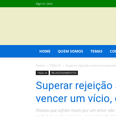
Sign in / Join
HOME
QUEM SOMOS
TEMAS
CO
Home
1Não IA
Superar rejeição amorosa equivale 
1Não IA
RELACIONAMENTOS
Superar rejeição
vencer um vício,
Pessoas que sofrem muito por um amor não 