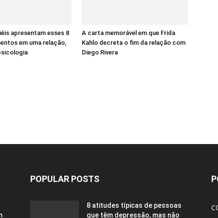
iéis apresentam esses 8
A carta memorável em que Frida
ntos em uma relação,
Kahlo decreta o fim da relação com
sicologia
Diego Rivera
POPULAR POSTS
P
8 atitudes típicas de pessoas
C
m
que têm depressão, mas não