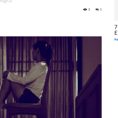
lógica.
3
0
7
E
Ps