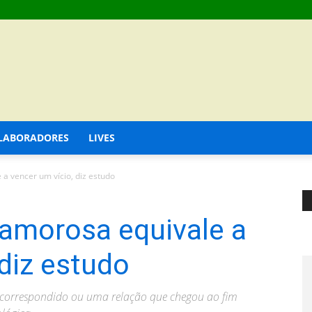
LABORADORES
LIVES
a vencer um vício, diz estudo
 amorosa equivale a
 diz estudo
correspondido ou uma relação que chegou ao fim