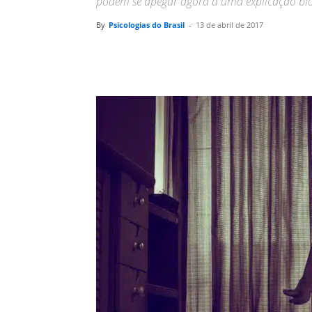
podem se apegar agora a uma explicação bio
By
Psicologias do Brasil
-
13 de abril de 2017