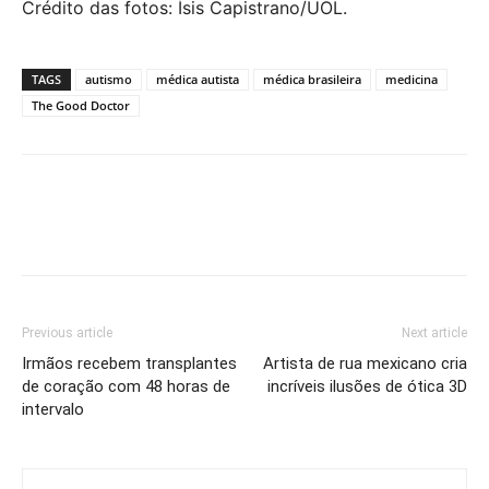
Crédito das fotos: Ísis Capistrano/UOL.
TAGS
autismo
médica autista
médica brasileira
medicina
The Good Doctor
Previous article
Next article
Irmãos recebem transplantes
Artista de rua mexicano cria
de coração com 48 horas de
incríveis ilusões de ótica 3D
intervalo