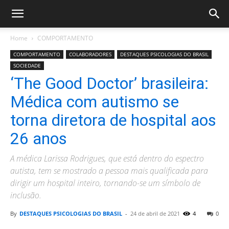
Home
COMPORTAMENTO
COMPORTAMENTO
COLABORADORES
DESTAQUES PSICOLOGIAS DO BRASIL
SOCIEDADE
‘The Good Doctor’ brasileira:
Médica com autismo se
torna diretora de hospital aos
26 anos
A médica Larissa Rodrigues, que está dentro do espectro
autista, tem se mostrado a pessoa mais qualificada para
dirigir um hospital inteiro, tornando-se um símbolo de
inclusão.
By
DESTAQUES PSICOLOGIAS DO BRASIL
-
24 de abril de 2021
4
0