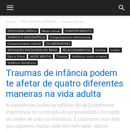
Home
PSICOLOGIA JURÍDICA
Abuso sexual
PSICOLOGIA JURÍDICA
Abuso sexual
COMPORTAMENTO
INFÂNCIA E ADOLESCÊNCIA
Comportamento Adolescente
Comportamento Infantil
COLABORADORES
DESTAQUES PSICOLOGIAS DO BRASIL
RELACIONAMENTOS
Família
Irmãos
Pais e Filhos
SAÚDE MENTAL
Trauma
Violência contra o menor
Violência Doméstica
Traumas de infância podem
te afetar de quatro diferentes
maneiras na vida adulta
As experiências vividas na infância são de fundamental
importância na construção da personalidade e formação
do caráter de todos os indivíduos. É justamente nessa fase
que captamos, muitas vezes sem nem saber, valores