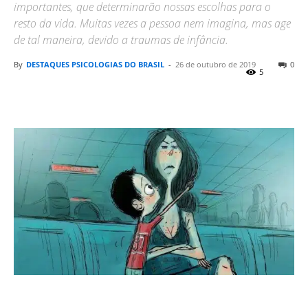
importantes, que determinarão nossas escolhas para o
resto da vida. Muitas vezes a pessoa nem imagina, mas age
de tal maneira, devido a traumas de infância.
By
DESTAQUES PSICOLOGIAS DO BRASIL
-
26 de outubro de 2019
0
5