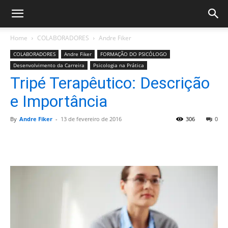
Home
COLABORADORES
Andre Fiker
COLABORADORES
Andre Fiker
FORMAÇÃO DO PSICÓLOGO
Desenvolvimento da Carreira
Psicologia na Prática
Tripé Terapêutico: Descrição
e Importância
By
Andre Fiker
-
13 de fevereiro de 2016
306
0