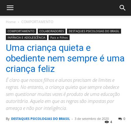
Home
COMPORTAMENTO
COMPORTAMENTO
COLABORADORES
DESTAQUES PSICOLOGIAS DO BRASIL
INFÂNCIA E ADOLESCÊNCIA
Pais e Filhos
Uma criança quieta e
obediente nem sempre é uma
criança feliz
É claro que nossos filhos e alunos precisam de limites e
regras. No entanto, a criança quieta que sempre obedece
sem questionar muitas vezes é produto de uma educação
autoritária. Aquela em que as regras são impostas por
ameaça e não por inteligência.
By
DESTAQUES PSICOLOGIAS DO BRASIL
-
3 de setembro de 2020
0
4