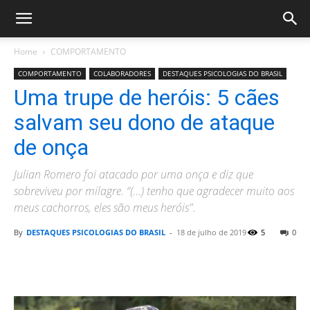
Home
COMPORTAMENTO
COMPORTAMENTO
COLABORADORES
DESTAQUES PSICOLOGIAS DO BRASIL
Uma trupe de heróis: 5 cães
salvam seu dono de ataque
de onça
Julian Romero foi atacado por uma onça e diz que
sobreviveu por milagre. “(...) tenho que agradecer muito aos
meus cachorros, eles são meus heróis".
By
DESTAQUES PSICOLOGIAS DO BRASIL
-
18 de julho de 2019
5
0