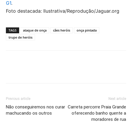
G1
.
Foto destacada: Ilustrativa/Reprodução/Jaguar.org
TAGS
ataque de onça
cães heróis
onça pintada
trupe de heróis
Previous article
Next article
Não conseguiremos nos curar
Carreta percorre Praia Grande
machucando os outros
oferecendo banho quente a
moradores de rua