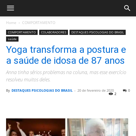
Home
COMPORTAMENTO
COMPORTAMENTO
COLABORADORES
DESTAQUES PSICOLOGIAS DO BRASIL
saúde
Yoga transforma a postura e
a saúde de idosa de 87 anos
Anna tinha sérios problemas na coluna, mas esse exercício
resolveu muitos deles.
By
DESTAQUES PSICOLOGIAS DO BRASIL
-
20 de fevereiro de 2020
0
2