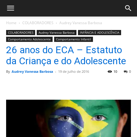
Home
COLABORADORES
Audrey Vanessa Barbosa
COLABORADORES
Audrey Vanessa Barbosa
INFÂNCIA E ADOLESCÊNCIA
Comportamento Adolescente
Comportamento Infantil
26 anos do ECA – Estatuto
da Criança e do Adolescente
By
Audrey Vanessa Barbosa
-
19 de julho de 2016
10
0