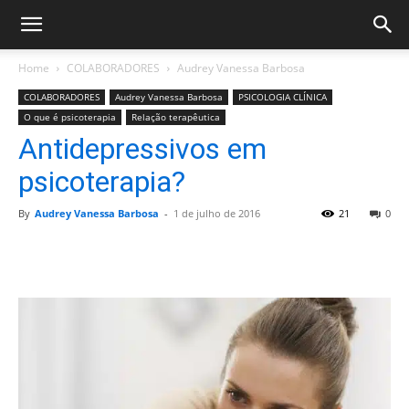
Home
COLABORADORES
Audrey Vanessa Barbosa
COLABORADORES
Audrey Vanessa Barbosa
PSICOLOGIA CLÍNICA
O que é psicoterapia
Relação terapêutica
Antidepressivos em
psicoterapia?
By
Audrey Vanessa Barbosa
-
1 de julho de 2016
21
0