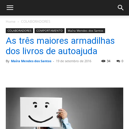
Home
COLABORADORES
COLABORADORES
COMPORTAMENTO
Maíra Mendes dos Santos
As três maiores armadilhas
dos livros de autoajuda
By
Maíra Mendes dos Santos
-
19 de setembro de 2016
34
0