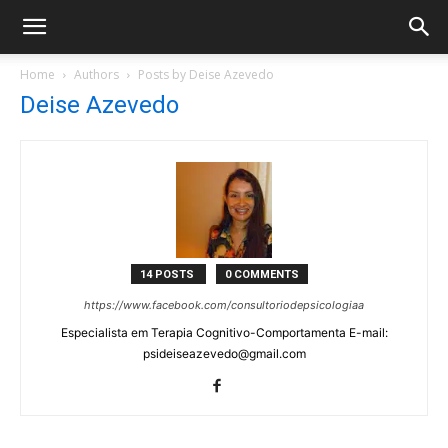
Home
Authors
Posts by Deise Azevedo
Deise Azevedo
14 POSTS
0 COMMENTS
https://www.facebook.com/consultoriodepsicologiaa
Especialista em Terapia Cognitivo-Comportamenta E-mail:
psideiseazevedo@gmail.com