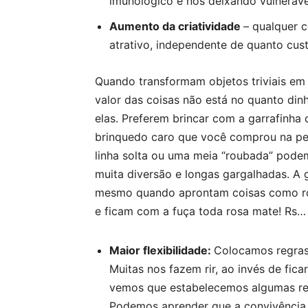
imunológico e nos deixando vulneráve
Aumento da criatividade
– qualquer c
atrativo, independente de quanto cus
Quando transformam objetos triviais e
valor das coisas não está no quanto dinh
elas
. Preferem brincar com a garrafinha
brinquedo caro que você comprou na pets
linha solta ou uma meia “roubada” pode
muita diversão e longas gargalhadas. A g
mesmo quando aprontam coisas como rou
e ficam com a fuça toda rosa mate! Rs…
Maior flexibilidade:
Colocamos regras 
Muitas nos fazem rir, ao invés de fica
vemos que estabelecemos algumas reg
Podemos aprender que a convivência 