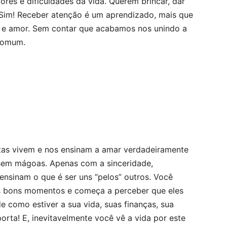
ores e dificuldades da vida. Querem brincar, dar
 Sim! Receber atenção é um aprendizado, mais que
o e amor. Sem contar que acabamos nos unindo a
 comum.
rtas vivem e nos ensinam a amar verdadeiramente
 sem mágoas. Apenas com a sinceridade,
nsinam o que é ser uns “pelos” outros. Você
 os bons momentos e começa a perceber que eles
e como estiver a sua vida, suas finanças, sua
orta! E, inevitavelmente você vê a vida por este