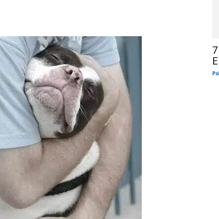
7
E
Ps