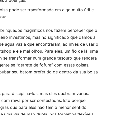
is a doenças.
oisa pode ser transformada em algo muito útil e
tou:
m brinquedos magníficos nos fazem perceber que
o
eiro investimos,
mas no significado que damos a
 de agua vazia que encontraram, ao invés de usar o
hop e ele mal olhou. Para eles, um fio de lã, uma
m se transformar num grande tesouro que renderá
ente se “derrete de fofura” com essas coisas,
bar seu batom preferido de dentro da sua bolsa
para discipliná-los, mas eles quebram várias.
r com raiva por ser contestadas. Isto porque
ras que para eles não tem o menor sentido.
é uma via de mão dupla, nos tornamos flexíveis