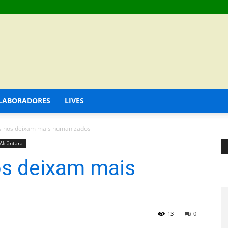
LABORADORES
LIVES
s nos deixam mais humanizados
Alcântara
s deixam mais
13
0