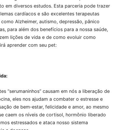
to em diversos estudos. Esta parceria pode trazer
blemas cardíacos e são excelentes terapeutas
s como Alzheimer, autismo, depressão, pânico
 Mas, para além dos benefícios para a nossa saúde,
razem lições de vida e de como evoluir como
irá aprender com seu pet:
ida:
tes “serumaninhos”
causam em
nós
a liberação de
ocina
, eles nos ajudam a
combater o estresse e
sação de
bem-estar, felicidade e amor
, ao mesmo
 caem os níveis de cortisol, hormônio liberado
amos estressados e ataca nosso sistema