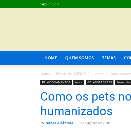
Sign in / Join
HOME
QUEM SOMOS
TEMAS
CO
Home
RELACIONAMENTOS
Amor
Como os pet
RELACIONAMENTOS
Amor
COLABORADORES
Fernanda 
Como os pets no
humanizados
By
Nanda Alcântara
-
13 de agosto de 2016