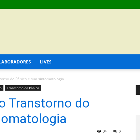
LABORADORES
LIVES
torno do Pânico e sua sintomatologia
o
Transtorno do Pânico
o Transtorno do
tomatologia
34
0