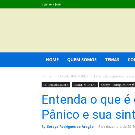
Sign in / Join
HOME
QUEM SOMOS
TEMAS
CO
Home
COLABORADORES
Entenda o que é o Trans
COLABORADORES
SAÚDE MENTAL
Soraya Rodrigues Aragã
Entenda o que é 
Pânico e sua sin
By
Soraya Rodrigues de Aragão
-
7 de dezembro de 2015