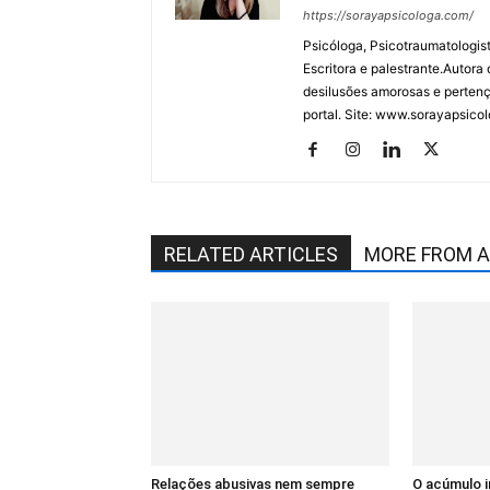
https://sorayapsicologa.com/
Psicóloga, Psicotraumatologis
Escritora e palestrante.Autor
desilusões amorosas e pertenç
portal. Site: www.sorayapsic
RELATED ARTICLES
MORE FROM 
Relações abusivas nem sempre
O acúmulo i