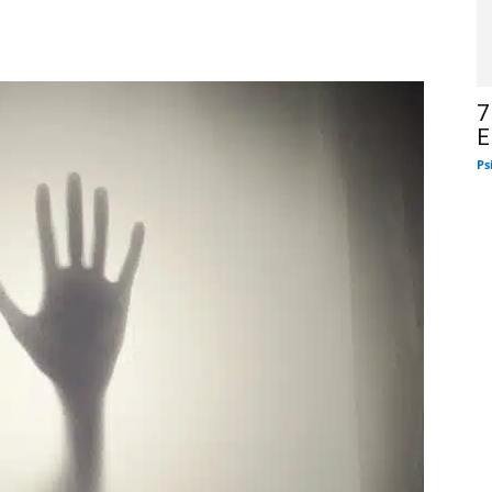
7
E
Ps