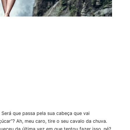
Será que passa pela sua cabeça que vai
car”? Ah, meu caro, tire o seu cavalo da chuva.
queceu da última vez em que tentou fazer isso, né?