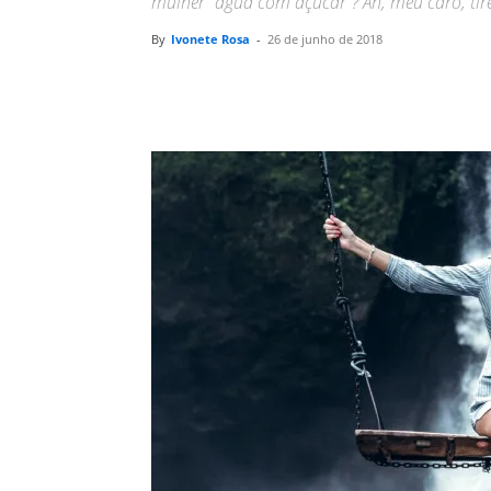
mulher “água com açúcar”? Ah, meu caro, tire
By
Ivonete Rosa
-
26 de junho de 2018