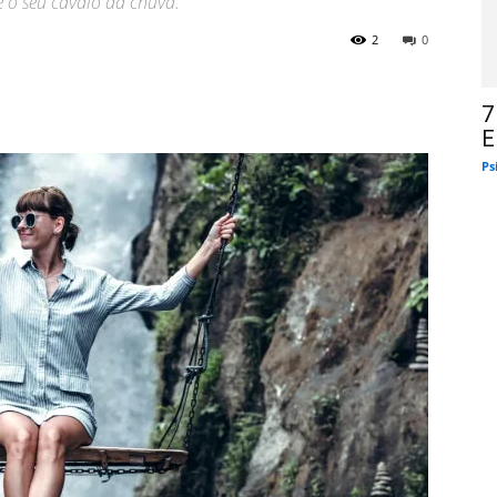
 o seu cavalo da chuva."
2
0
7
E
Ps