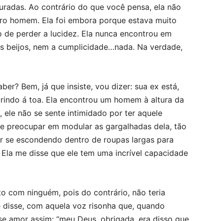
uradas. Ao contrário do que você pensa, ela não
tro homem. Ela foi embora porque estava muito
so de perder a lucidez. Ela nunca encontrou em
s beijos, nem a cumplicidade…nada. Na verdade,
r? Bem, já que insiste, vou dizer: sua ex está,
, rindo á toa. Ela encontrou um homem à altura da
, ele não se sente intimidado por ter aquele
se preocupar em modular as gargalhadas dela, tão
ver se escondendo dentro de roupas largas para
 Ela me disse que ele tem uma incrível capacidade
to com ninguém, pois do contrário, não teria
e disse, com aquela voz risonha que, quando
e amor assim: “meu Deus, obrigada, era disso que