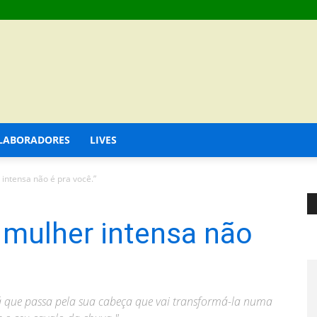
LABORADORES
LIVES
intensa não é pra você.”
 mulher intensa não
á que passa pela sua cabeça que vai transformá-la numa