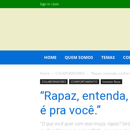
Sign in / Join
HOME
QUEM SOMOS
TEMAS
CO
Home
COLABORADORES
“Rapaz, entenda, mulher 
COLABORADORES
COMPORTAMENTO
Ivonete Rosa
“Rapaz, entenda,
é pra você.”
"O que você quer com essa moça, rapaz? Ser