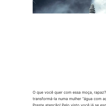
O que você quer com essa moça, rapaz? 
transformá-la numa mulher “água com açú
Preste atenção! Pelo visto você já se es