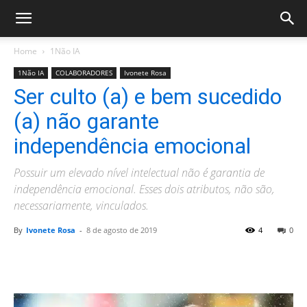
Home
1Não IA
1Não IA
COLABORADORES
Ivonete Rosa
Ser culto (a) e bem sucedido
(a) não garante
independência emocional
Possuir um elevado nível intelectual não é garantia de
independência emocional. Esses dois atributos, não são,
necessariamente, vinculados.
By
Ivonete Rosa
-
8 de agosto de 2019
4
0